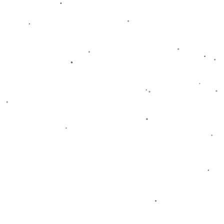
础的拉攻技术到高级的攻防转换，每一项技能都经过教练团
队的精心打磨。此外，*技术革新也是中国乒乓球的制胜法
宝*。例如，中国选手始终注重对旋转、速度、力量的综合
应用，常常能在关键时刻采取变游戏路线的策略，令对手猝
不及防。