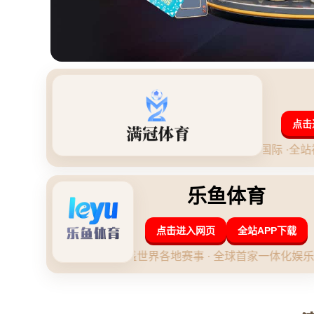
# **CBA：浙江主场力克辽宁 约克命中8记三分球**