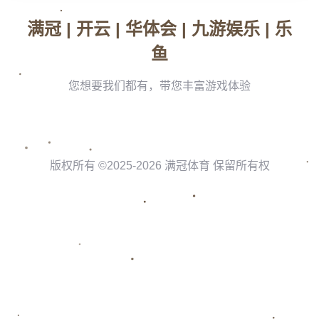
病和状态起伏，这位英格兰国脚依然保持着其独特的天赋。
琼斯的评价引发了对拉什福德未来发展的思考——**如何将
他的才华转化为稳定的表现**。
首先，拉什福德的技术水平无疑是他的一大亮点。无论是在
边路的突破，还是在禁区内的抢点，他的**足球智商**都显
示出较强的实战能力。例如，在最近的一场英超比赛中，拉
什福德通过精准的右脚射门为球队打入重要进球，这一瞬间
完美展现了他的激情与技术融合的能力。这种**瞬间的爆发
**，正是琼斯所提到的“魔力”的体现。