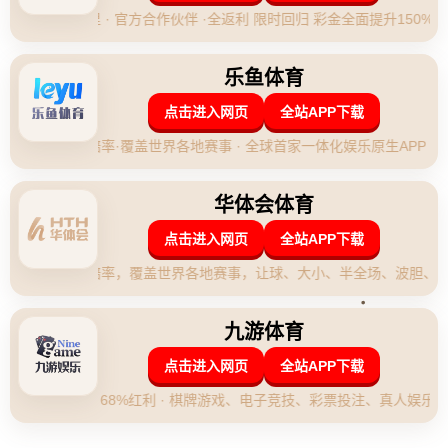
曼联前球员琼斯近期对拉什福德发表了看法，他认为这位年
轻前锋依然具备**一定的才华和魔力**。这种评价不仅在部
分球迷中引发了热烈讨论，也让我们重新审视拉什福德在球
队中的重要性。
拉什福德自青年队起步便备受关注。他的速度和灵活性使他
在进攻线上展现出无与伦比的威胁。近年来，尽管经历了伤