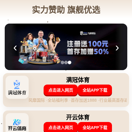
琼斯：拉什福德还是有些才华和魔力的
发布时间：2026-08-07 05:00:42
### 琼斯：拉什福德还是有些才华和魔力的
在当今足球场上，球员的表现常常受到广泛的关注和评论。