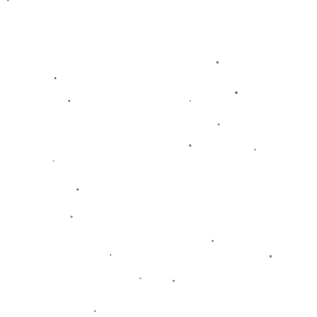
针对如何提升表现，拉什福德或许可以借鉴一些成功球员的
经验。例如，阿根廷明星梅西在职业生涯的早期，经历了状
态起伏，但通过不断的自我加压与学习，他最终成为全球最
佳球员之一。拉什福德若能保持这样的学习态度，进一步**