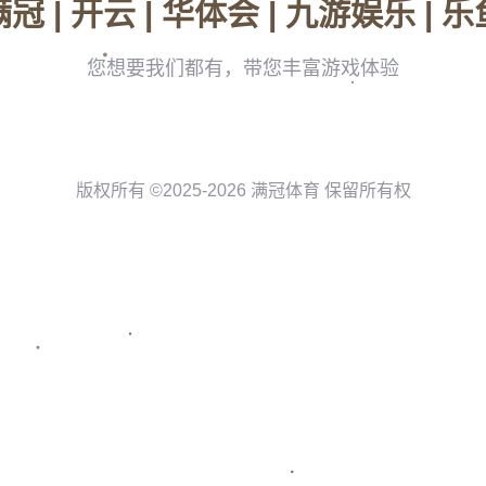
赛事。它不仅是西班牙国内的一项高水平比赛，更是一场充满激情与悬念
，而另一豪门**巴塞罗那**（简称“巴萨”）则在对阵**皇家贝蒂斯**时
力**。主教练迭戈·西蒙尼（Diego Simeone）一如既往地延续
点燃了全场气氛。这一进球无疑奠定了马竞的胜利基调。埃尔切虽在法定时
脚凌空抽射为球队再添一分，**马科斯·略伦特**更是凭借个人速度与技术