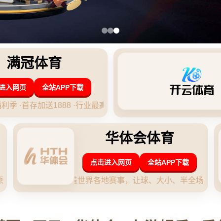
班牙国王杯｜马体会完胜埃尔切 巴塞5比1轻取贝迪
发布时间：2026-08-07 05:00:42
1大胜贝蒂斯**