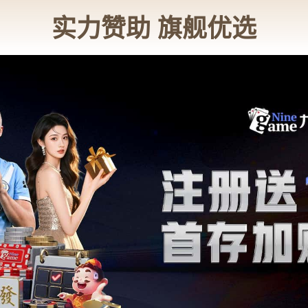
公司简介
产品中心
新闻中心