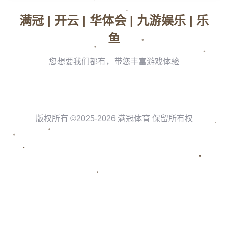
团队的积极配合。津门虎的管理层在评估了席尔瓦的能力和
潜力后，迅速做出决定，而席尔瓦也对津门虎的诚意和未来
规划表示认可。这种双赢的局面，为双方的合作奠定了良好
的基础。
### **津门虎的转会策略：灵活应变**
津门虎在转会市场上的灵活应变能力，值得其他俱乐部借
鉴。**在原有计划受阻的情况下**，津门虎并没有固守原有
目标，而是迅速调整策略，寻找新的机会。这种灵活性不仅
体现在席尔瓦的签约上，也反映在津门虎整体的转会策略
中。
例如，在过去的几个赛季中，津门虎通过引进多名年轻有潜
力的球员，逐步提升球队的整体实力。这种策略的成功，使
得津门虎在联赛中的竞争力不断增强。席尔瓦的加盟，无疑
是这一策略的延续和深化。