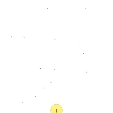
上一篇：北青体育：巴西中场达万已参加国安训练 李睿跃得到教练组认可.
下一篇：弗拉霍維奇曬與小維阿合照 雖進球運欠佳但球隊大勝
Copyright 2024
亚博体育官方网- （中国）体育游戏APP下载 Yabo