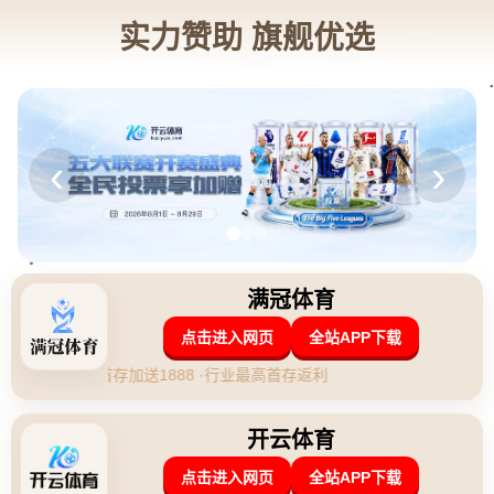
席尔瓦加盟津门虎：仅用3天签约 原本非俱乐
部A计划
发布时间：2026-08-09 05:00:53
**席尔瓦加盟津门虎：仅用3天签约，原本非俱乐部A计划