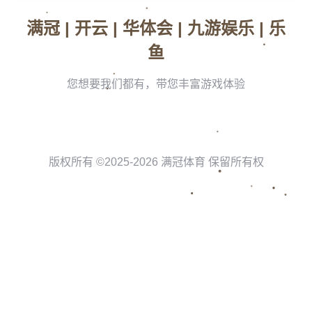
对于那些希望通过递补进入更高级别联赛的俱乐部而言，这
无疑是一个转变命运的好机会。足协在**向递补俱乐部传达
精神**方面做了大量工作，确保这些俱乐部能够了解即将面
临的挑战和机遇。这意味着他们要在短时间内做出应对计
划，提高球队竞争力以迎接更高水平的比赛。
**案例分析：某递补俱乐部的准备策略**
以某递补俱乐部为例，面对被可能晋级的机会，他们不仅增
加了投入，还调整了球队的战术体系。俱乐部管理层积极与
足协沟通，以确保合规运作，同时引进了具备丰富经验的教
练员和球员，以增强阵容深度。这种战略上的转型和调整，
反映了递补俱乐部在接收到足协精神后，从上到下所进行的
全面准备。