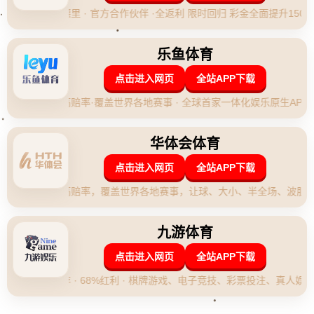
令人血脉偾张的时刻中，没有什么比“火箭”罗尼·奥沙利文
的比赛更能体现这一点。作为斯诺克界的传奇人物，奥沙利
文的比赛历来充满戏剧性，他的“双赛点”时刻更是让人心跳
加速。本文将深入探讨这位巨星在关键赛点上的疯狂表现以
及他背后展现出的卓越智慧。
**“火箭”的魅力与技术**
奥沙利文被球迷亲切地称为“火箭”，不仅因为他令人叹为观
止的击球速度，更因他在球桌上无与伦比的技术实力。在双
赛点时刻，他通常会面临巨大的心理和技术压力。然而，
“火箭”的表现一如既往地疯狂且出色。他之所以能够多次在
赛场上上演绝地反击，归功于他那*独特的心理素质*和对比
赛的**深刻理解**。
**双赛点下的极限发挥**