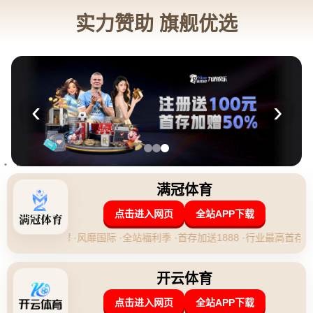
“火箭”最疯狂双赛点！.
发布时间：2026-08-08 05:00:46
**“火箭”最疯狂双赛点：一场对极限的挑战**
职业体育的魅力在于其极限挑战和瞬息万变，而在所有这些