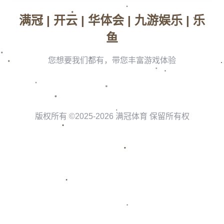
塔**的首发阵容，给球队发展注入了新的动力。
#### *全新阵容配置，战术灵活多变*
本场比赛中，中国男篮的主教练大胆启用了“三后卫+双塔”
的阵容，这种配置在球场上布置了更多的空间与机会。**三
名后卫**不仅在运球和传球上具备灵活性，还能在防守端迅
速应对对手的进攻。尤其是在快攻阶段，后卫线的速度优势
使得球队能够迅速转换为进攻，给对手造成压力。
同时，双塔的设立则为这项战术提供了稳固的内线支撑。两
位身高优势明显的内线球员，不仅在篮板球上形成压制，还
能为后卫提供有效的掩护，创造出投篮机会。在前期的比赛
中，双塔成功吸引了对方的防守注意力，为后卫创造了更多
的外线投篮机会。
#### *团队协作，共享荣耀*